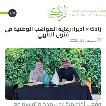
EN
زادك × أديرا: رعاية المواهب الوطنية في
فنون الطهي
ديسمبر 25, 2025
وقّعت أكاديمية زادك مذكرة تفاهم مع