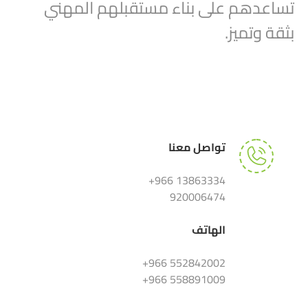
تساعدهم على بناء مستقبلهم المهني
بثقة وتميز.
تواصل معنا
13863334 966+
920006474
الهاتف
552842002 966+
558891009 966+